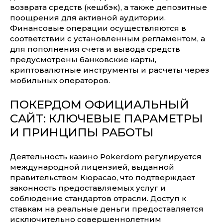
возврата средств (кешбэк), а также депозитные
поощрения для активной аудитории.
Финансовые операции осуществляются в
соответствии с установленным регламентом, а
для пополнения счета и вывода средств
предусмотрены банковские карты,
криптовалютные инструменты и расчеты через
мобильных операторов.
ПОКЕРДОМ ОФИЦИАЛЬНЫЙ
САЙТ: КЛЮЧЕВЫЕ ПАРАМЕТРЫ
И ПРИНЦИПЫ РАБОТЫ
Деятельность казино Pokerdom регулируется
международной лицензией, выданной
правительством Кюрасао, что подтверждает
законность предоставляемых услуг и
соблюдение стандартов отрасли. Доступ к
ставкам на реальные деньги предоставляется
исключительно совершеннолетним